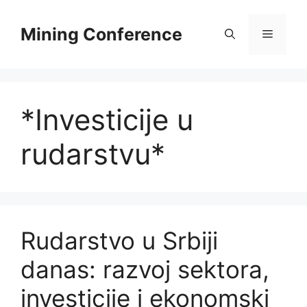
Skip
to
Mining Conference
Menu
content
*Investicije u
rudarstvu*
Rudarstvo u Srbiji
danas: razvoj sektora,
investicije i ekonomski