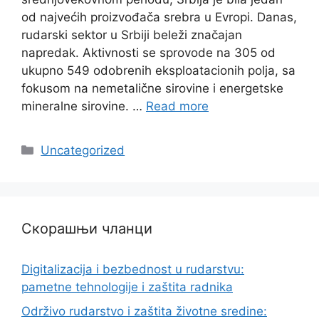
od najvećih proizvođača srebra u Evropi. Danas,
rudarski sektor u Srbiji beleži značajan
napredak. Aktivnosti se sprovode na 305 od
ukupno 549 odobrenih eksploatacionih polja, sa
fokusom na nemetalične sirovine i energetske
mineralne sirovine. …
Read more
Categories
Uncategorized
Скорашњи чланци
Digitalizacija i bezbednost u rudarstvu:
pametne tehnologije i zaštita radnika
Održivo rudarstvo i zaštita životne sredine: