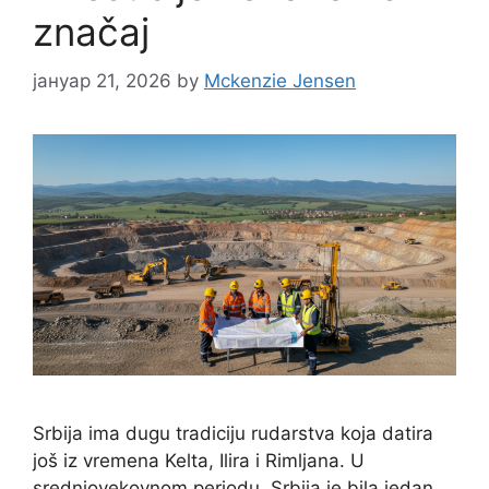
značaj
јануар 21, 2026
by
Mckenzie Jensen
Srbija ima dugu tradiciju rudarstva koja datira
još iz vremena Kelta, Ilira i Rimljana. U
srednjovekovnom periodu, Srbija je bila jedan